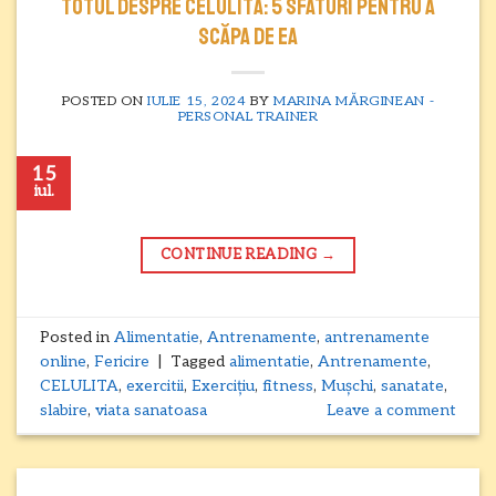
Totul despre celulită: 5 sfaturi pentru a
scăpa de ea
POSTED ON
IULIE 15, 2024
BY
MARINA MĂRGINEAN -
PERSONAL TRAINER
15
iul.
CONTINUE READING
→
Posted in
Alimentatie
,
Antrenamente
,
antrenamente
online
,
Fericire
|
Tagged
alimentatie
,
Antrenamente
,
CELULITA
,
exercitii
,
Exercițiu
,
fitness
,
Mușchi
,
sanatate
,
slabire
,
viata sanatoasa
Leave a comment