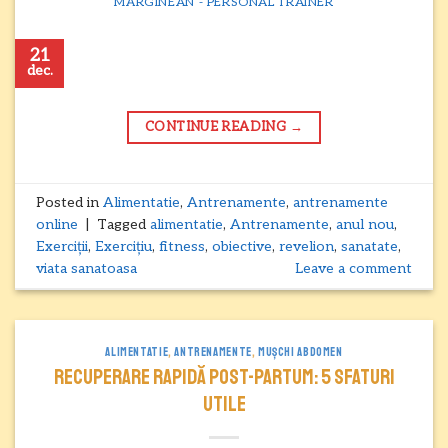
MĂRGINEAN - PERSONAL TRAINER
21
dec.
CONTINUE READING
→
Posted in
Alimentatie
,
Antrenamente
,
antrenamente
online
|
Tagged
alimentatie
,
Antrenamente
,
anul nou
,
Exerciții
,
Exercițiu
,
fitness
,
obiective
,
revelion
,
sanatate
,
viata sanatoasa
Leave a comment
ALIMENTATIE
,
ANTRENAMENTE
,
MUȘCHI ABDOMEN
Recuperare RAPIDĂ POST-PARTUM: 5 sfaturi
utile