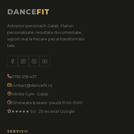
DANCE
FIT
Antrenor personal în Galați. Planuri
personalizate, rezultate documentate,
suport real la fiecare pas al transformării
tale.
0756 358 437
contact@dancefit.ro
Infinite Gym · Galați
Dimineața & seara · pauză 11:00–15:00
★★★★★ 5.0 · 25 recenzii Google
SERVICII