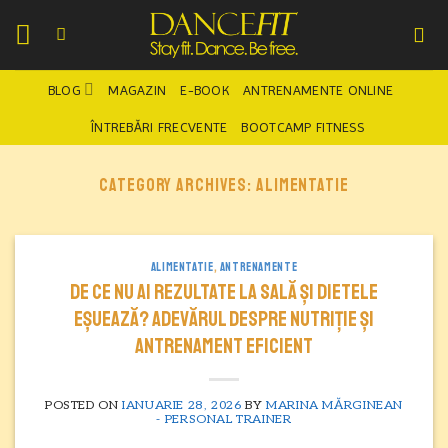
Skip
to
content
BLOG
MAGAZIN
E-BOOK
ANTRENAMENTE ONLINE
ÎNTREBĂRI FRECVENTE
BOOTCAMP FITNESS
CATEGORY ARCHIVES:
ALIMENTATIE
ALIMENTATIE
,
ANTRENAMENTE
De ce NU ai rezultate la sală și dietele
eșuează? Adevărul despre nutriție și
antrenament eficient
POSTED ON
IANUARIE 28, 2026
BY
MARINA MĂRGINEAN
- PERSONAL TRAINER