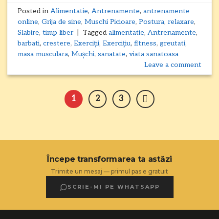
Posted in
Alimentatie
,
Antrenamente
,
antrenamente
online
,
Grija de sine
,
Muschi Picioare
,
Postura
,
relaxare
,
Slabire
,
timp liber
|
Tagged
alimentatie
,
Antrenamente
,
barbati
,
crestere
,
Exerciții
,
Exercițiu
,
fitness
,
greutati
,
masa musculara
,
Mușchi
,
sanatate
,
viata sanatoasa
Leave a comment
1
2
3
Începe transformarea ta astăzi
Trimite un mesaj — primul pas e gratuit
SCRIE-MI PE WHATSAPP