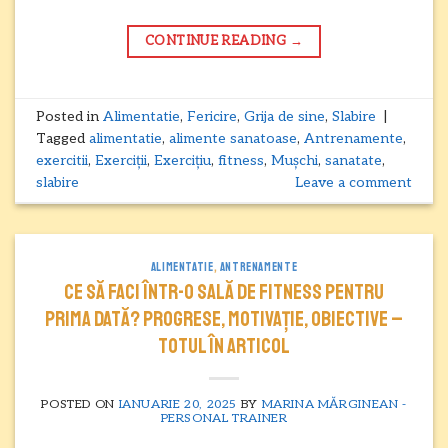
CONTINUE READING
→
Posted in
Alimentatie
,
Fericire
,
Grija de sine
,
Slabire
|
Tagged
alimentatie
,
alimente sanatoase
,
Antrenamente
,
exercitii
,
Exerciții
,
Exercițiu
,
fitness
,
Mușchi
,
sanatate
,
slabire
Leave a comment
ALIMENTATIE
,
ANTRENAMENTE
Ce să faci într-o sală de fitness pentru
prima dată? Progrese, motivație, obiective –
totul în articol
POSTED ON
IANUARIE 20, 2025
BY
MARINA MĂRGINEAN -
PERSONAL TRAINER