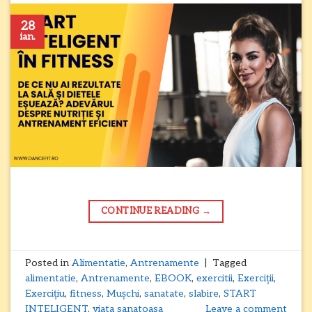
28
ian.
CONTINUE READING
→
Posted in
Alimentatie
,
Antrenamente
|
Tagged
alimentatie
,
Antrenamente
,
EBOOK
,
exercitii
,
Exerciții
,
Exercițiu
,
fitness
,
Mușchi
,
sanatate
,
slabire
,
START
INTELIGENT
,
viata sanatoasa
Leave a comment