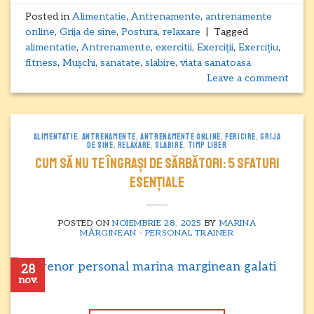
Posted in
Alimentatie
,
Antrenamente
,
antrenamente
online
,
Grija de sine
,
Postura
,
relaxare
|
Tagged
alimentatie
,
Antrenamente
,
exercitii
,
Exerciții
,
Exercițiu
,
fitness
,
Mușchi
,
sanatate
,
slabire
,
viata sanatoasa
Leave a comment
ALIMENTATIE
,
ANTRENAMENTE
,
ANTRENAMENTE ONLINE
,
FERICIRE
,
GRIJA
DE SINE
,
RELAXARE
,
SLABIRE
,
TIMP LIBER
Cum să nu te îngrași de sărbători: 5 sfaturi
esențiale
POSTED ON
NOIEMBRIE 28, 2025
BY
MARINA
MĂRGINEAN - PERSONAL TRAINER
28
nov.