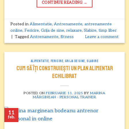
CONTINUE READING
→
Posted in
Alimentatie
,
Antrenamente
,
antrenamente
online
,
Fericire
,
Grija de sine
,
relaxare
,
Slabire
,
timp liber
|
Tagged
Antrenamente
,
fitness
Leave a comment
ALIMENTATIE
,
FERICIRE
,
GRIJA DE SINE
,
SLABIRE
Cum să îți construiești un plan alimentar
echilibrat
POSTED ON
FEBRUARIE 11, 2025
BY
MARINA
MĂRGINEAN - PERSONAL TRAINER
11
feb.