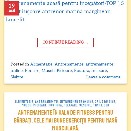
19
mai
CONTINUE READING
→
Posted in
Alimentatie
,
Antrenamente
,
antrenamente
online
,
Fericire
,
Muschi Picioare
,
Postura
,
relaxare
,
Slabire
Leave a comment
ALIMENTATIE
,
ANTRENAMENTE
,
ANTRENAMENTE ONLINE
,
GRIJA DE SINE
,
MUSCHI PICIOARE
,
POSTURA
,
RELAXARE
,
SLABIRE
,
TIMP LIBER
Antrenamente în sala de fitness pentru
bărbați. Cele mai bune exerciții pentru masă
musculară.