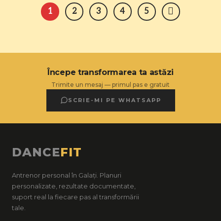
1
2
3
4
5
Începe transformarea ta astăzi
Trimite un mesaj — primul pas e gratuit
SCRIE-MI PE WHATSAPP
DANCE
FIT
Antrenor personal în Galați. Planuri
personalizate, rezultate documentate,
suport real la fiecare pas al transformării
tale.