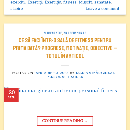
exercitii
,
Exerciții
,
Exercițiu
,
fitness
,
Mușchi
,
sanatate
,
slabire
Leave a comment
ALIMENTATIE
,
ANTRENAMENTE
Ce să faci într-o sală de fitness pentru
prima dată? Progrese, motivație, obiective –
totul în articol
POSTED ON
IANUARIE 20, 2025
BY
MARINA MĂRGINEAN -
PERSONAL TRAINER
20
ian.
CONTINUE READING
→