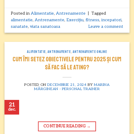
Posted in
Alimentatie
,
Antrenamente
|
Tagged
alimentatie
,
Antrenamente
,
Exercițiu
,
fitness
,
incepatori
,
sanatate
,
viata sanatoasa
Leave a comment
ALIMENTATIE
,
ANTRENAMENTE
,
ANTRENAMENTE ONLINE
Cum îmi setez obiectivele pentru 2025 și cum
să fac să le ating?
POSTED ON
DECEMBRIE 21, 2024
BY
MARINA
MĂRGINEAN - PERSONAL TRAINER
21
dec.
CONTINUE READING
→