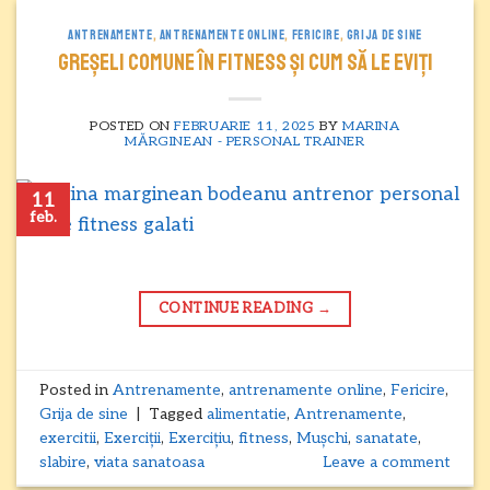
ANTRENAMENTE
,
ANTRENAMENTE ONLINE
,
FERICIRE
,
GRIJA DE SINE
Greșeli comune în fitness și cum să le eviți
POSTED ON
FEBRUARIE 11, 2025
BY
MARINA
MĂRGINEAN - PERSONAL TRAINER
11
feb.
CONTINUE READING
→
Posted in
Antrenamente
,
antrenamente online
,
Fericire
,
Grija de sine
|
Tagged
alimentatie
,
Antrenamente
,
exercitii
,
Exerciții
,
Exercițiu
,
fitness
,
Mușchi
,
sanatate
,
slabire
,
viata sanatoasa
Leave a comment