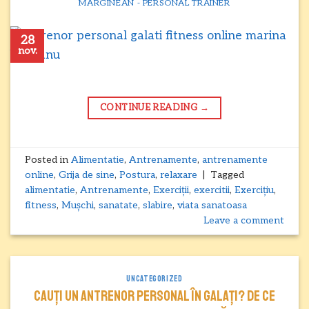
MĂRGINEAN - PERSONAL TRAINER
28
nov.
CONTINUE READING
→
Posted in
Alimentatie
,
Antrenamente
,
antrenamente
online
,
Grija de sine
,
Postura
,
relaxare
|
Tagged
alimentatie
,
Antrenamente
,
Exerciții
,
exercitii
,
Exercițiu
,
fitness
,
Mușchi
,
sanatate
,
slabire
,
viata sanatoasa
Leave a comment
UNCATEGORIZED
Cauți un antrenor personal în Galați? De ce