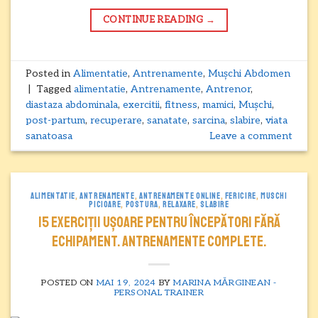
CONTINUE READING
→
Posted in
Alimentatie
,
Antrenamente
,
Mușchi Abdomen
|
Tagged
alimentatie
,
Antrenamente
,
Antrenor
,
diastaza abdominala
,
exercitii
,
fitness
,
mamici
,
Mușchi
,
post-partum
,
recuperare
,
sanatate
,
sarcina
,
slabire
,
viata
sanatoasa
Leave a comment
ALIMENTATIE
,
ANTRENAMENTE
,
ANTRENAMENTE ONLINE
,
FERICIRE
,
MUSCHI
PICIOARE
,
POSTURA
,
RELAXARE
,
SLABIRE
15 exerciții ușoare pentru începători fără
echipament. Antrenamente complete.
POSTED ON
MAI 19, 2024
BY
MARINA MĂRGINEAN -
PERSONAL TRAINER