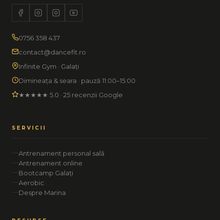
0756 358 437
contact@dancefit.ro
Infinite Gym · Galați
Dimineața & seara · pauză 11:00–15:00
★★★★★ 5.0 · 25 recenzii Google
SERVICII
Antrenament personal sală
Antrenament online
Bootcamp Galați
Aerobic
Despre Marina