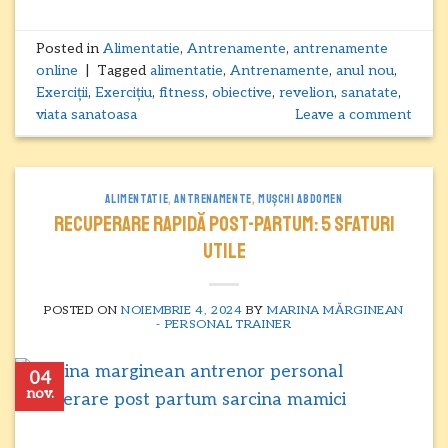
Posted in
Alimentatie
,
Antrenamente
,
antrenamente
online
|
Tagged
alimentatie
,
Antrenamente
,
anul nou
,
Exerciții
,
Exercițiu
,
fitness
,
obiective
,
revelion
,
sanatate
,
viata sanatoasa
Leave a comment
ALIMENTATIE
,
ANTRENAMENTE
,
MUȘCHI ABDOMEN
Recuperare RAPIDĂ POST-PARTUM: 5 sfaturi
utile
POSTED ON
NOIEMBRIE 4, 2024
BY
MARINA MĂRGINEAN
- PERSONAL TRAINER
04
nov.