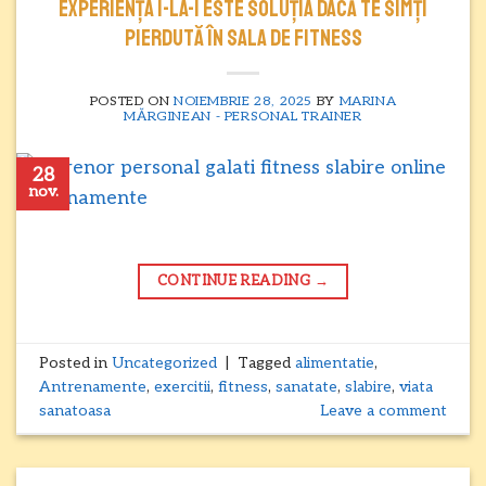
experiența 1-la-1 este soluția dacă te simți
pierdută în sala de fitness
POSTED ON
NOIEMBRIE 28, 2025
BY
MARINA
MĂRGINEAN - PERSONAL TRAINER
28
nov.
CONTINUE READING
→
Posted in
Uncategorized
|
Tagged
alimentatie
,
Antrenamente
,
exercitii
,
fitness
,
sanatate
,
slabire
,
viata
sanatoasa
Leave a comment