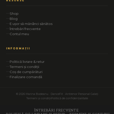
RESURSE
Shop
Blog
E ușor să mănânci sănătos
Întrebări frecvente
Contul meu
INFORMAȚII
Politică livrare & retur
Termeni și condiții
Coș de cumpărături
Finalizare comandă
© 2026 Marina Bodeanu · DanceFit · Antrenor Personal Galați
Termeni și condiții
Politică de confidențialitate
ÎNTREBĂRI FRECVENTE