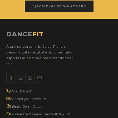
SCRIE-MI PE WHATSAPP
DANCE
FIT
Antrenor personal în Galați. Planuri
personalizate, rezultate documentate,
suport real la fiecare pas al transformării
tale.
0756 358 437
contact@dancefit.ro
Infinite Gym · Galați
Dimineața & seara · pauză 11:00–15:00