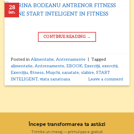
28
ian.
CONTINUE READING
→
Posted in
Alimentatie
,
Antrenamente
|
Tagged
alimentatie
,
Antrenamente
,
EBOOK
,
Exerciții
,
exercitii
,
Exercițiu
,
fitness
,
Mușchi
,
sanatate
,
slabire
,
START
INTELIGENT
,
viata sanatoasa
Leave a comment
Începe transformarea ta astăzi
Trimite un mesaj — primul pas e gratuit