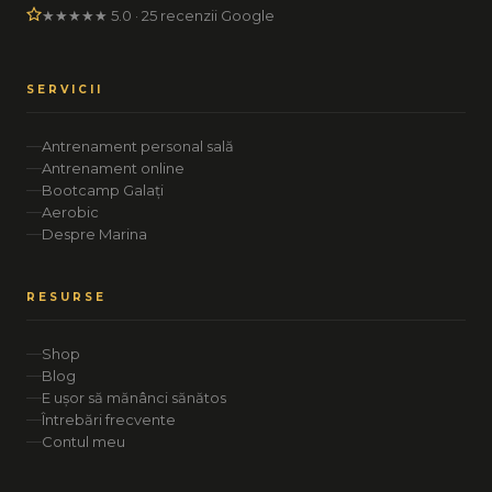
★★★★★ 5.0 · 25 recenzii Google
SERVICII
Antrenament personal sală
Antrenament online
Bootcamp Galați
Aerobic
Despre Marina
RESURSE
Shop
Blog
E ușor să mănânci sănătos
Întrebări frecvente
Contul meu