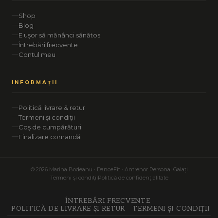
Shop
Blog
E ușor să mănânci sănătos
Întrebări frecvente
Contul meu
INFORMAȚII
Politică livrare & retur
Termeni și condiții
Coș de cumpărături
Finalizare comandă
© 2026 Marina Bodeanu · DanceFit · Antrenor Personal Galați
Termeni și condiții
Politică de confidențialitate
ÎNTREBĂRI FRECVENTE
POLITICĂ DE LIVRARE ȘI RETUR
TERMENI ȘI CONDIȚII