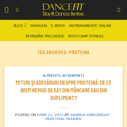
Skip
to
content
BLOG
MAGAZIN
E-BOOK
ANTRENAMENTE ONLINE
ÎNTREBĂRI FRECVENTE
BOOTCAMP FITNESS
TAG ARCHIVES:
PROTEINA
ALIMENTATIE
,
ANTRENAMENTE
Mituri și adevăruri despre PROTEINĂ: de ce
avem nevoie de ea? Din mâncare sau din
supliment?
POSTED ON
IUNIE 21, 2023
BY
MARINA MĂRGINEAN -
PERSONAL TRAINER