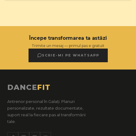
Începe transformarea ta astăzi
Trimite un mesaj — primul pas e gratuit
SCRIE-MI PE WHATSAPP
DANCE
FIT
Antrenor personal în Galați. Planuri
personalizate, rezultate documentate,
suport real la fiecare pas al transformării
tale.