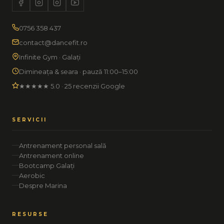
0756 358 437
contact@dancefit.ro
Infinite Gym · Galați
Dimineața & seara · pauză 11:00–15:00
★★★★★ 5.0 · 25 recenzii Google
SERVICII
Antrenament personal sală
Antrenament online
Bootcamp Galați
Aerobic
Despre Marina
RESURSE