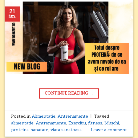
21
iun.
CONTINUE READING
→
Posted in
Alimentatie
,
Antrenamente
|
Tagged
alimentatie
,
Antrenamente
,
Exercițiu
,
fitness
,
Mușchi
,
proteina
,
sanatate
,
viata sanatoasa
Leave a comment