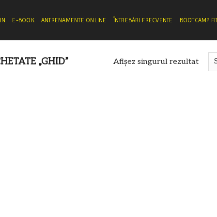
IN
E-BOOK
ANTRENAMENTE ONLINE
ÎNTREBĂRI FRECVENTE
BOOTCAMP FI
HETATE „GHID”
Afișez singurul rezultat