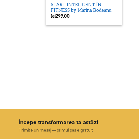
START INTELIGENT ÎN
FITNESS by Marina Bodeanu
lei
299.00
Începe transformarea ta astăzi
Trimite un mesaj — primul pas e gratuit