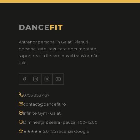
DANCE
FIT
Antrenor personal în Galați. Planuri
personalizate, rezultate documentate,
suport real la fiecare pas al transformării
tale.
0756 358 437
contact@dancefit.ro
Infinite Gym · Galați
Dimineața & seara · pauză 11:00–15:00
★★★★★ 5.0 · 25 recenzii Google