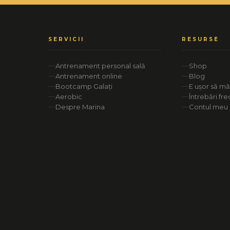
SERVICII
RESURSE
Antrenament personal sală
Shop
Antrenament online
Blog
Bootcamp Galați
E ușor să m
Aerobic
Întrebări fr
Despre Marina
Contul meu