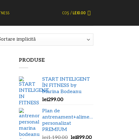
TNESS
COȘ /
LEI
0.00
PRODUSE
START INTELIGENT
ÎN FITNESS by
Marina Bodeanu
lei
299.00
Plan de
antrenament+alimentar
personalizat
PREMIUM
Prețul
Prețul
lei
1,190.00
lei
899.00