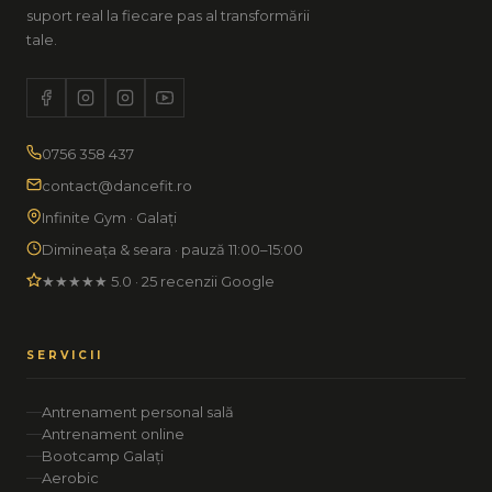
suport real la fiecare pas al transformării
tale.
0756 358 437
contact@dancefit.ro
Infinite Gym · Galați
Dimineața & seara · pauză 11:00–15:00
★★★★★ 5.0 · 25 recenzii Google
SERVICII
Antrenament personal sală
Antrenament online
Bootcamp Galați
Aerobic