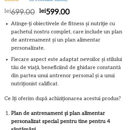
Evaluat la
Prețul
Prețul
lei
699.00
lei
599.00
5.00
din 5
pe baza unei
inițial
curent
singure
Atinge-ți obiectivele de fitness și nutriție cu
evaluări
a
este:
pachetul nostru complet, care include un plan
fost:
lei599.00.
de antrenament și un plan alimentar
lei699.00.
personalizate.
Fiecare aspect este adaptat nevoilor și stilului
tău de viață, beneficiind de ghidare constantă
din partea unui antrenor personal și a unui
nutriționist calificat.
Ce îți oferim după achiziționarea acestui produs?
Plan de antrenament și plan alimentar
personalizat special pentru tine pentru 4
săptămâni.