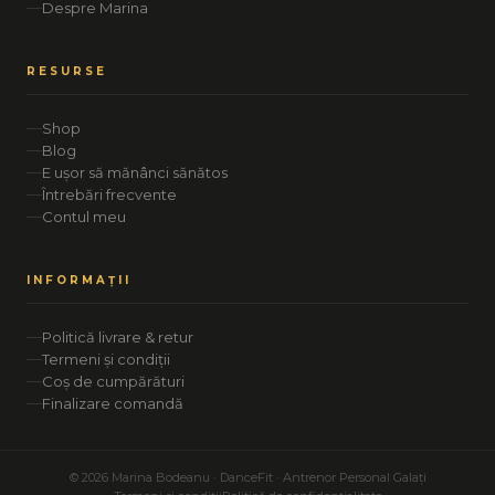
Despre Marina
RESURSE
Shop
Blog
E ușor să mănânci sănătos
Întrebări frecvente
Contul meu
INFORMAȚII
Politică livrare & retur
Termeni și condiții
Coș de cumpărături
Finalizare comandă
© 2026 Marina Bodeanu · DanceFit · Antrenor Personal Galați