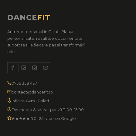
DANCE
FIT
Antrenor personal în Galați. Planuri
personalizate, rezultate documentate,
suport real la fiecare pas al transformării
tale.
0756 358 437
contact@dancefit.ro
Infinite Gym · Galați
Dimineața & seara · pauză 11:00–15:00
★★★★★ 5.0 · 25 recenzii Google