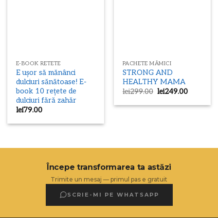
E-BOOK RETETE
PACHETE MĂMICI
E ușor să mănânci
STRONG AND
dulciuri sănătoase! E-
HEALTHY MAMA
book 10 rețete de
Prețul
Prețul
lei
299.00
lei
249.00
inițial
curent
dulciuri fără zahăr
a
este:
lei
79.00
fost:
lei249.00
lei299.00.
Începe transformarea ta astăzi
Trimite un mesaj — primul pas e gratuit
SCRIE-MI PE WHATSAPP